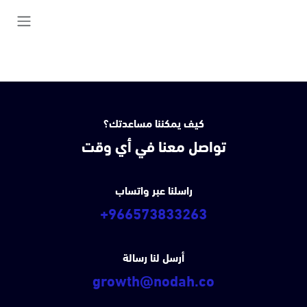
خطي للذهاب إلى المحتوى
كيف يمكننا مساعدتك؟
تواصل معنا في أي وقت
راسلنا عبر واتساب
+966573833263
أرسل لنا رسالة
growth@nodah.co