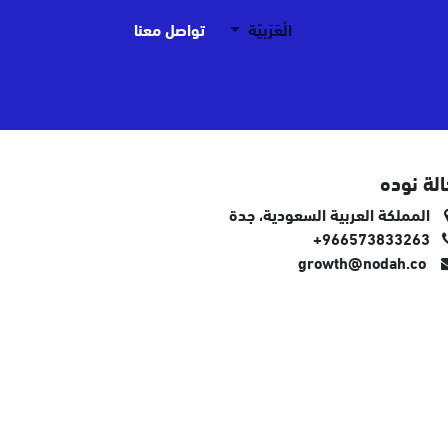
الْعَرَبيّة
تواصل معنا
لة نوده
المملكة العربية السعودية، جدة
+966573833263
growth@nodah.co