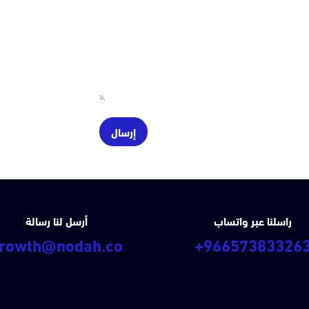
إرسال
راسلنا عبر واتساب
أرسل لنا رسالة
rowth@nodah.co
+96657383326