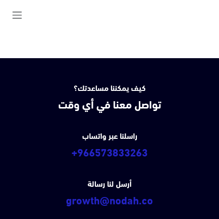
خطي للذهاب إلى المحتوى
كيف يمكننا مساعدتك؟
تواصل معنا في أي وقت
راسلنا عبر واتساب
+966573833263
أرسل لنا رسالة
growth@nodah.co